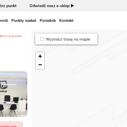
rz punkt
Odwiedź nasz e-sklep ►
nnik
Punkty nadań
Poradnik
Kontakt
dbioru przesyłek
Wyznacz trasę na mapie
+
−
arcie pon.,