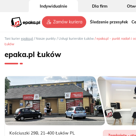
Indywidualnie
Dla firm
Otwó
Śledzenie przesyłek
Ce
Zamów kuriera
/
/
/
Tani kurier
epaka.pl
Nasze punkty
Usługi kurierskie Łuków
epaka.pl - punkt nadań i o
Łuków
epaka.pl Łuków
Kościuszki 29B
,
21-400
Łuków
PL
Zamknięte - otw