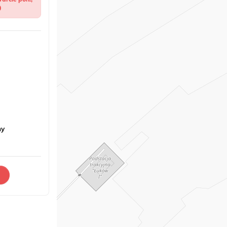
0
ny
ę